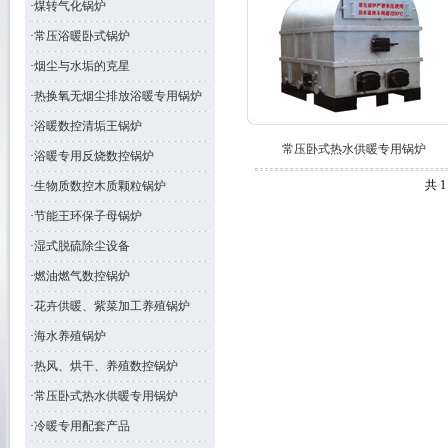
·
煤转气化锅炉
·
常压浴暖卧式锅炉
·
烟尘与水垢的克星
·
热换氧无烟尘排放浴暖专用锅炉
·
浴暖数控清垢王锅炉
常压卧式热水供暖专用锅炉
·
浴暖专用反烧数控锅炉
共 
·
生物质数控木质颗粒锅炉
·
节能王环保子母锅炉
·
湿式脱硫除尘设备
·
燃油燃气数控锅炉
·
花卉供暖、紫菜加工养殖锅炉
·
海水养殖锅炉
·
热风、烘干、养殖数控锅炉
·
常压卧式热水供暖专用锅炉
·
冷暖专用配套产品