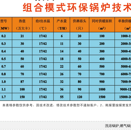
洗浴锅炉,燃气锅