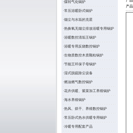
产
·
煤转气化锅炉
产品
·
常压浴暖卧式锅炉
·
烟尘与水垢的克星
·
热换氧无烟尘排放浴暖专用锅炉
·
浴暖数控清垢王锅炉
·
浴暖专用反烧数控锅炉
·
生物质数控木质颗粒锅炉
·
节能王环保子母锅炉
·
湿式脱硫除尘设备
·
燃油燃气数控锅炉
·
花卉供暖、紫菜加工养殖锅炉
·
海水养殖锅炉
·
热风、烘干、养殖数控锅炉
·
常压卧式热水供暖专用锅炉
·
冷暖专用配套产品