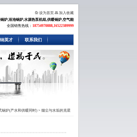
设为首页
加入收藏
锅炉,浴池锅炉,水源热泵机组,供暖锅炉,空气能
全国销售热线：
18754970888,16522389999
纳英才
联系我们
式锅炉(产水和供暖同时)
>
烟尘与水垢的克星