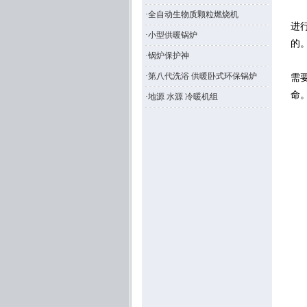
本
·
全自动生物质颗粒燃烧机
进
·
小型供暖锅炉
的
·
锅炉保护神
在
·
第八代洗浴 供暖卧式环保锅炉
需
命
·
地源 水源 冷暖机组
运