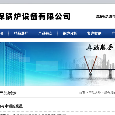
洗浴锅炉,燃气
简介
精品展厅
产品特点
锅炉分析
客户案例
广
首页
>
产品大类
>
组合模
尘与水垢的克星