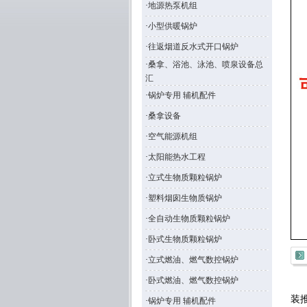
·
地源热泵机组
·
小型供暖锅炉
·
往返烟道反水式开口锅炉
·
桑拿、浴池、泳池、喷泉设备总
汇
·
锅炉专用 辅机配件
·
桑拿设备
·
空气能源机组
·
太阳能热水工程
·
立式生物质颗粒锅炉
·
塑料烟囱生物质锅炉
·
全自动生物质颗粒锅炉
·
卧式生物质颗粒锅炉
·
立式燃油、燃气数控锅炉
·
卧式燃油、燃气数控锅炉
根
装
·
锅炉专用 辅机配件