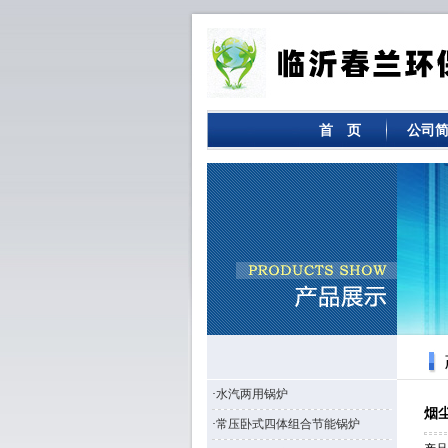
首 页
公司
·
水汽两用锅炉
烟
·
常压卧式四体组合节能锅炉