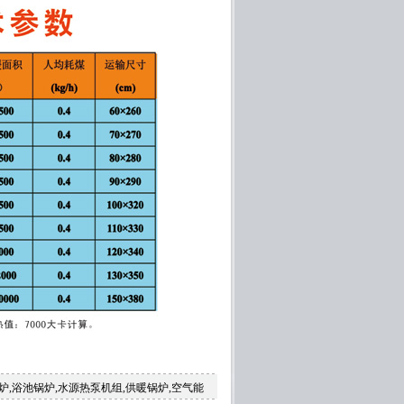
炉,浴池锅炉,水源热泵机组,供暖锅炉,空气能